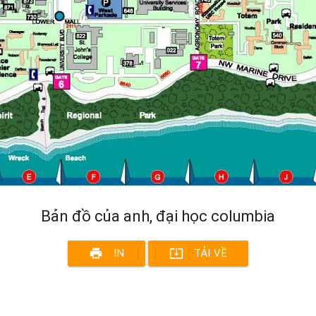
Bản đồ của anh, đại học columbia
print
system_update_alt
IN
TẢI VỀ