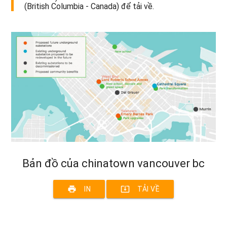
(British Columbia - Canada) để tải về.
Bản đồ của chinatown vancouver bc
print
system_update_alt
IN
TẢI VỀ