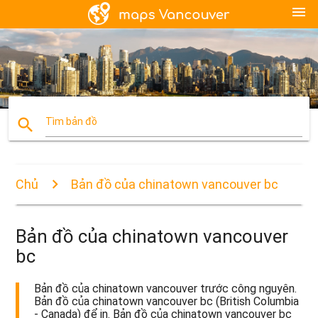
menu
search
Tìm bản đồ
Chủ
Bản đồ của chinatown vancouver bc
Bản đồ của chinatown vancouver
bc
Bản đồ của chinatown vancouver trước công nguyên.
Bản đồ của chinatown vancouver bc (British Columbia
- Canada) để in. Bản đồ của chinatown vancouver bc