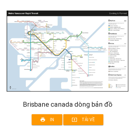
Brisbane canada dòng bản đồ
print
system_update_alt
IN
TẢI VỀ