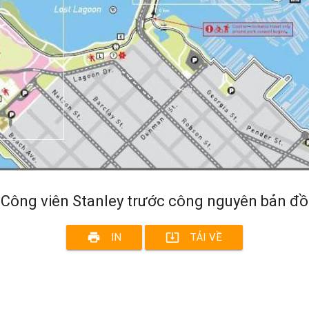
Công viên Stanley trước công nguyên bản đồ
print
system_update_alt
IN
TẢI VỀ