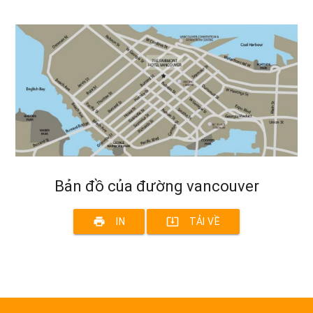
Bản đồ của đường vancouver
print
system_update_alt
IN
TẢI VỀ