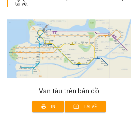
tải về.
Van tàu trên bản đồ
print
system_update_alt
IN
TẢI VỀ