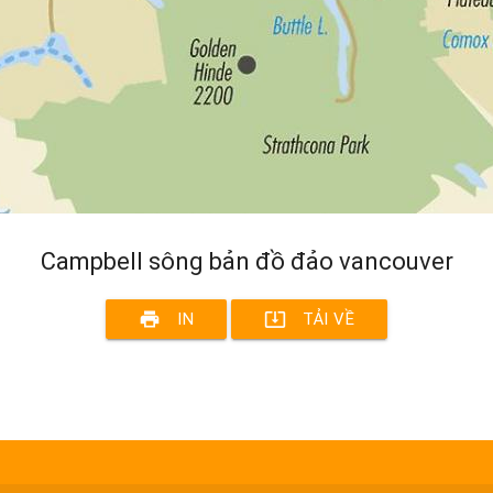
Campbell sông bản đồ đảo vancouver
print
system_update_alt
IN
TẢI VỀ