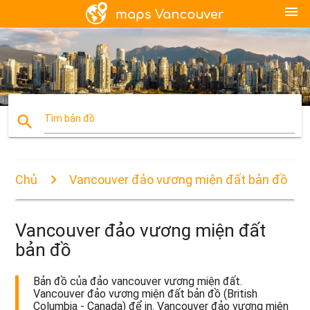
menu
search
Tìm bản đồ
Chủ
Vancouver đảo vương miện đất bản đồ
Vancouver đảo vương miện đất
bản đồ
Bản đồ của đảo vancouver vương miện đất.
Vancouver đảo vương miện đất bản đồ (British
Columbia - Canada) để in. Vancouver đảo vương miện