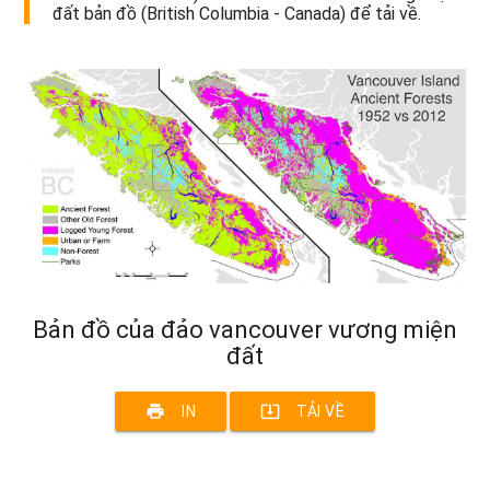
đất bản đồ (British Columbia - Canada) để tải về.
Bản đồ của đảo vancouver vương miện
đất
print
system_update_alt
IN
TẢI VỀ