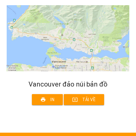
Vancouver đảo núi bản đồ
print
system_update_alt
IN
TẢI VỀ