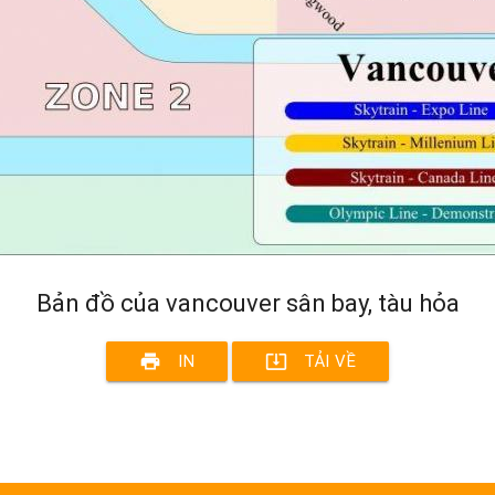
Bản đồ của vancouver sân bay, tàu hỏa
print
system_update_alt
IN
TẢI VỀ